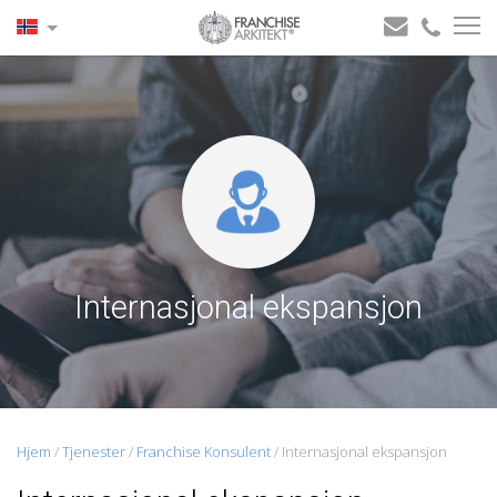
Internasjonal ekspansjon
Hjem
/
Tjenester
/
Franchise Konsulent
/
Internasjonal ekspansjon