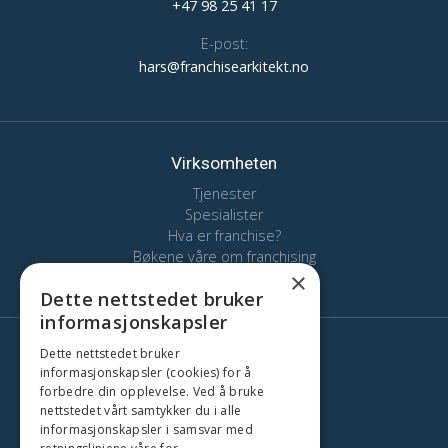
+47 98 25 41 17
E-post:
hars@franchisearkitekt.no
Virksomheten
Tjenester
Spesialister
Hva er franchise?
Bøkene våre om franchising
×
Kontakt
Dette nettstedet bruker
informasjonskapsler
Dette nettstedet bruker
Her finns vi
informasjonskapsler (cookies) for å
Stockholm
forbedre din opplevelse. Ved å bruke
Oslo
nettstedet vårt samtykker du i alle
informasjonskapsler i samsvar med
København