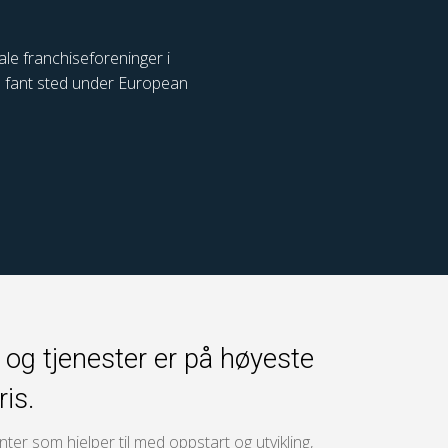
nale franchiseforeninger i
n fant sted under European
 og tjenester er på høyeste
ris.
ter som hjelper til med oppstart og utvikling,