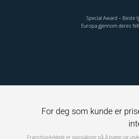
Special Award – Beste tje
Europa gjennom deres fell
For deg som kunde er prise
int
FranchiseArkitekt er spesialister på å bygge og utvi