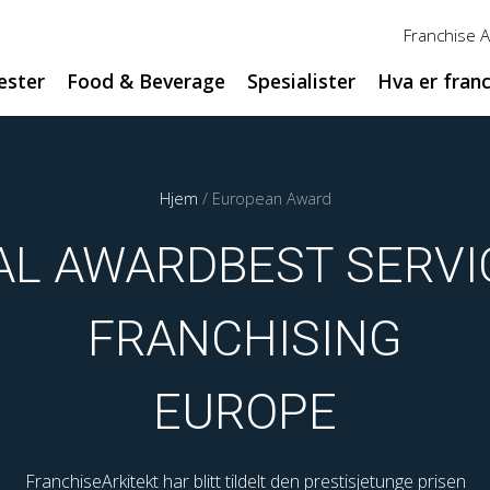
Franchise 
ester
Food & Beverage
Spesialister
Hva er fran
Hjem
/
European Award
AL AWARD
BEST SERVI
FRANCHISING
EUROPE
FranchiseArkitekt har blitt tildelt den prestisjetunge prisen