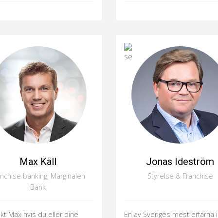
Max Käll
Jonas Ideström
anchise banking, Marginalen
Styrelse & Franchise
Bank
kt Max hvis du eller dine
En av Sveriges mest erfarna