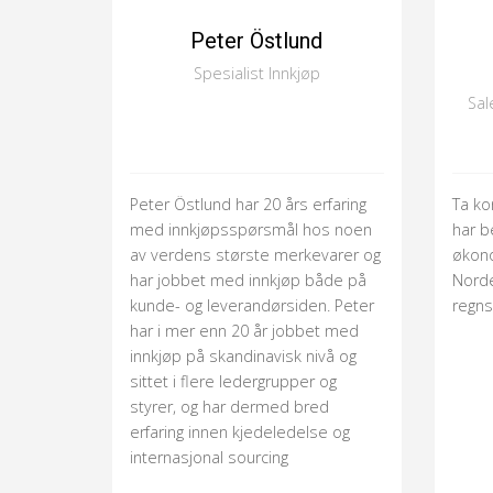
Peter Östlund
Spesialist Innkjøp
Sal
Peter Östlund har 20 års erfaring
Ta ko
med innkjøpsspørsmål hos noen
har b
av verdens største merkevarer og
økono
har jobbet med innkjøp både på
Norde
kunde- og leverandørsiden. Peter
regns
har i mer enn 20 år jobbet med
innkjøp på skandinavisk nivå og
sittet i flere ledergrupper og
styrer, og har dermed bred
erfaring innen kjedeledelse og
internasjonal sourcing