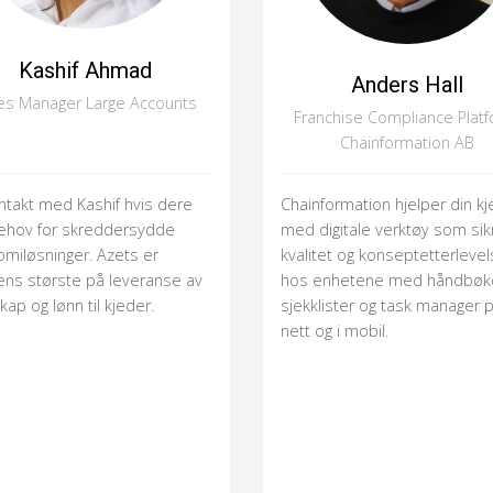
Kashif Ahmad
Anders Hall
es Manager Large Accounts
Franchise Compliance Platf
Chainformation AB
ntakt med Kashif hvis dere
Chainformation hjelper din k
ehov for skreddersydde
med digitale verktøy som sik
miløsninger. Azets er
kvalitet og konseptetterleve
ns største på leveranse av
hos enhetene med håndbøke
kap og lønn til kjeder.
sjekklister og task manager 
nett og i mobil.