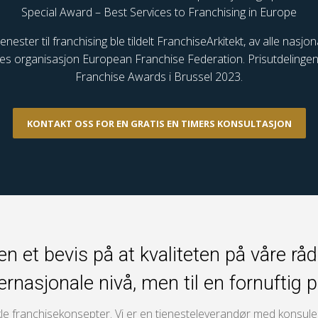
Special Award – Best Services to Franchising in Europe
nester til franchising ble tildelt FranchiseArkitekt, av alle nasjo
es organisasjon European Franchise Federation. Prisutdelinge
Franchise Awards i Brussel 2023.
KONTAKT OSS FOR EN GRATIS EN TIMERS KONSULTASJON
n et bevis på at kvaliteten på våre råd
ernasjonale nivå, men til en fornuftig p
kle franchisekonsepter. Vi er en tjenesteleverandør med konsulen