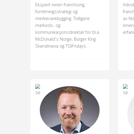
Ekspert innen franchising,
Advok
forretningsstrategi og
franc
merkevarebygging. Tidligere
av No
markeds- og
innen
kommunikasjonsdirektør for bl.a.
erfari
McDonald´s Norge, Burger King
Skandinavia og TGIFridays.