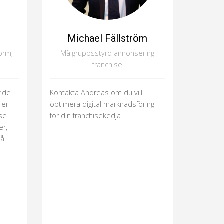
Michael Fällström
orm,
Målgruppsstyrd annonsering
franchise
jede
Kontakta Andreas om du vill
rer
optimera digital marknadsföring
lse
för din franchisekedja
r,
på