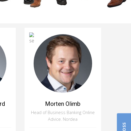
rd
Morten Olimb
Head of Business Banking Online
Advice. Nordea