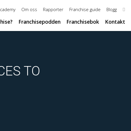
Academy
Om oss
Rapporter
Franchise guide
Blogg
chise?
Franchisepodden
Franchisebok
Kontakt
CES TO