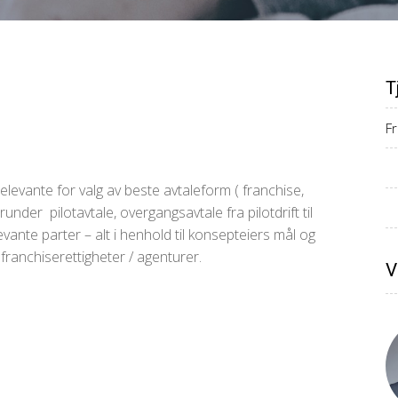
T
F
relevante for valg av beste avtaleform ( franchise,
under pilotavtale, overgangsavtale fra pilotdrift til
evante parter – alt i henhold til konsepteiers mål og
 franchiserettigheter / agenturer.
V