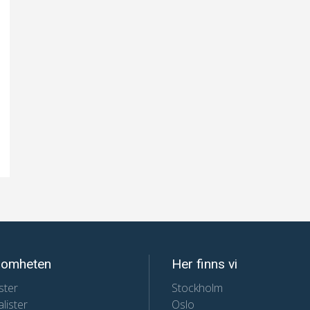
somheten
Her finns vi
ster
Stockholm
lister
Oslo