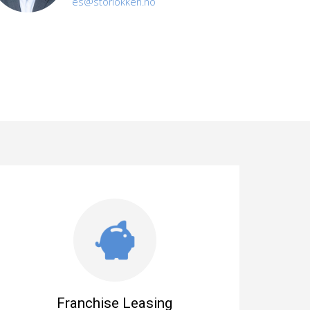
es@storlokken.no
Franchise Leasing