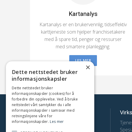
Kartanalys
Kartanalys er en brukervennlig, tidseffektiv
karttjeneste som hjelper franchisetakere
med å spare tid, penger og ressurser
med smartere planlegging.
LES MER
×
Dette nettstedet bruker
informasjonskapsler
Dette nettstedet bruker
informasjonskapsler (cookies) for å
forbedre din opplevelse. Ved å bruke
nettstedet vårt samtykker du i alle
informasjonskapsler i samsvar med
FranchiseArkitekt
Virk
retningslinjene våre for
informasjonskapsler.
Les mer
Telefon:
Tjene
Spesia
+47 98 25 41 17