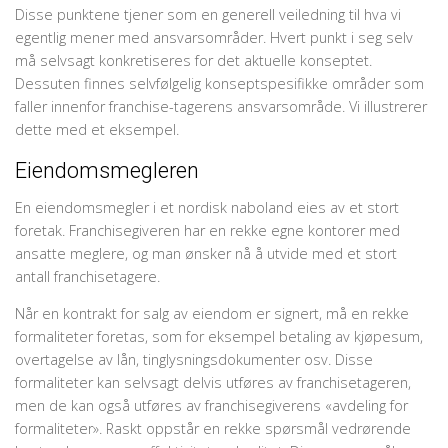
Disse punktene tjener som en generell veiledning til hva vi
egentlig mener med ansvars­områder. Hvert punkt i seg selv
må selvsagt konkretiseres for det aktuelle konseptet.
Dessuten finnes selvfølgelig konseptspesifikke områder som
faller innenfor franchise-tagerens ansvarsområde. Vi illustrerer
dette med et eksempel.
Eiendomsmegleren
En eiendomsmegler i et nordisk naboland eies av et stort
foretak. Franchisegiveren har en rekke egne kontorer med
ansatte meglere, og man ønsker nå å utvide med et stort
antall franchisetagere.
Når en kontrakt for salg av eiendom er signert, må en rekke
formaliteter foretas, som for eksempel betaling av kjøpesum,
overtagelse av lån, tinglysningsdokumenter osv. Disse
formaliteter kan selvsagt delvis utføres av franchisetageren,
men de kan også utføres av franchisegiverens «avdeling for
formaliteter». Raskt oppstår en rekke spørsmål vedrørende