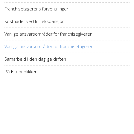
Franchisetagerens forventninger
Kostnader ved full ekspansjon
Vanlige ansvarsområder for franchisegiveren
Vanlige ansvarsområder for franchisetageren
Samarbeid i den daglige driften
Rådsrepublikken
Vi tilbyr markedets beste kompetanse innen
områder der franchisebedrifter har viktige
behov