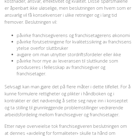
kostnader, ansvar, effektivitet og kvalitet. Disse spørsmålene
er åpenbart ikke uløselige, men beslutningen om hvem som er
ansvarlig vil få konsekvenser i ulike retninger og i lang tid
fremover. Beslutningen vil:
påvirke franchisegiverens og franchisetagerens økonomi
påvirke forutsetningene for kvalitetssikring av franchisens
ytelse overfor sluttbruker
avgjøre om man utnytter stordriftsfordeler eller ikke
påvirke hvor mye av leveransen til sluttkunde som
produseres i fellesskap av franchise­giver og
franchisetager.
Selvsagt kan man gjøre det på flere måter i dette tilfellet. For å
kunne formulere rettigheter og plikter i håndboken og i
kontrakter er det nødvendig å sette seg nøye inn i konseptet
og ta stil­ling til grunnleggende problemstillinger vedrørende
arbeidsfordeling mellom franchisegiver og franchisetager.
Etter nøye overveielse tok franchisegiveren beslutningen om
at dennes «avdeling for formaliteter» skulle ta hånd om