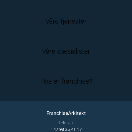
Våre tjenester
Våre spesialister
Hva er franchise?
FranchiseArkitekt
Telefon:
+47 98 25 41 17