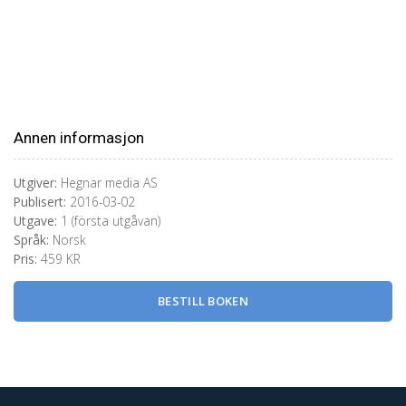
KONTAKT OSS
Telefon:
901 98 260
Annen informasjon
Utgiver:
Hegnar media AS
Publisert:
2016-03-02
Utgave:
1 (första utgåvan)
Språk:
Norsk
Pris:
459 KR
BESTILL BOKEN