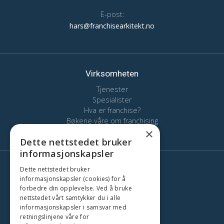
E-post:
hars@franchisearkitekt.no
Virksomheten
Tjenester
Spesialister
Hva er franchise?
Bøkene våre om franchising
×
Kontakt
Dette nettstedet bruker
informasjonskapsler
Dette nettstedet bruker
Her finns vi
informasjonskapsler (cookies) for å
Stockholm
forbedre din opplevelse. Ved å bruke
Oslo
nettstedet vårt samtykker du i alle
informasjonskapsler i samsvar med
København
retningslinjene våre for
Gøteborg