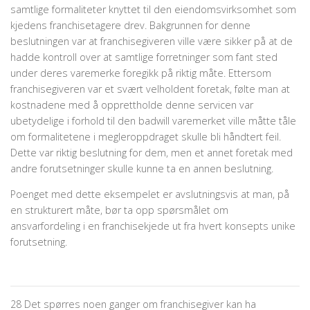
samtlige formaliteter knyttet til den eiendomsvirksomhet som
kjedens franchisetagere drev. Bakgrunnen for denne
beslutningen var at franchise­giveren ville være sikker på at de
hadde kontroll over at samtlige forretninger som fant sted
under deres varemerke foregikk på riktig måte. Ettersom
franchisegiveren var et svært velholdent foretak, følte man at
kostnadene med å opprettholde denne servicen var
ubetydelige i forhold til den badwill varemerket ville måtte tåle
om formalitetene i megleroppdraget skulle bli håndtert feil.
Dette var riktig beslutning for dem, men et annet foretak med
andre forutsetninger skulle kunne ta en annen beslutning.
Poenget med dette eksempelet er avslutningsvis at man, på
en strukturert måte, bør ta opp spørsmålet om
ansvarfordeling i en franchisekjede ut fra hvert konsepts unike
forutsetning.
28 Det spørres noen ganger om franchisegiver kan ha