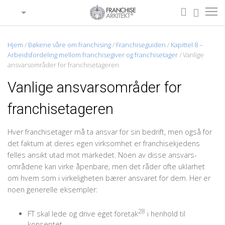
Hjem
/
Bøkene våre om franchising
/
Franchiseguiden
/
Kapittel 8 –
Arbeidsfordeling mellom franchisegiver og franchisetager
/
Vanlige
ansvarsområder for franchisetageren
Vanlige ansvarsområder for
franchisetageren
Hver franchisetager må ta ansvar for sin bedrift, men også for
det faktum at deres egen virksomhet er franchisekjedens
felles ansikt utad mot markedet. Noen av disse ansvars­
områdene kan virke åpenbare, men det råder ofte uklarhet
om hvem som i virkeligheten bærer ansvaret for dem. Her er
noen generelle eksempler:
28
FT skal lede og drive eget foretak
i henhold til
konseptet.