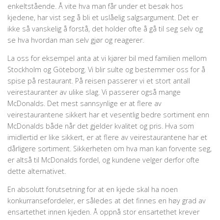
enkeltstående. Å vite hva man får under et besøk hos
kjedene, har vist seg å bli et uslåelig salgsargument. Det er
ikke så vanskelig å forstå, det holder ofte å gå til seg selv og
se hva hvordan man selv gjør og reagerer.
La oss for eksempel anta at vi kjører bil med familien mellom
Stockholm og Göteborg. Vi blir sulte og bestemmer oss for å
spise på restaurant. På reisen passerer vi et stort antall
veirestauranter av ulike slag. Vi passerer også mange
McDonalds. Det mest sannsynlige er at flere av
veirestaurantene sikkert har et vesentlig bedre sortiment enn
McDonalds både når det gjelder kvalitet og pris. Hva som
imidlertid er like sikkert, er at flere av veirestaurantene har et
dårligere sortiment. Sikkerheten om hva man kan forvente seg,
er altså til McDonalds fordel, og kundene velger derfor ofte
dette alternativet.
En absolutt forutsetning for at en kjede skal ha noen
konkurransefordeler, er således at det finnes en høy grad av
ensartethet innen kjeden. Å oppnå stor ensartethet krever