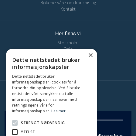
Bøkene våre om franchising
Kontakt
Her finns vi
Stockholm
Oslo
×
København
Dette nettstedet bruker
Gøteborg
informasjonskapsler
Malmö
Dette nettstedet bruker
informasjonskapsler (cookies) for å
forbedre din opplevelse. Ved å bruke
nettstedet vårt samtykker du i alle
informasjonskapsler i samsvar med
retningslinjene våre for
'
informasjonskapsler.
Les mer
STRENGT NØDVENDIG
YTELSE