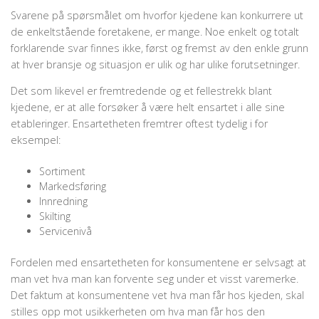
Svarene på spørsmålet om hvorfor kjedene kan konkurrere ut
de enkeltstående foretakene, er mange. Noe enkelt og totalt
forklarende svar finnes ikke, først og fremst av den enkle grunn
at hver bransje og situasjon er ulik og har ulike forutsetninger.
Det som likevel er fremtredende og et fellestrekk blant
kjedene, er at alle forsøker å være helt ensartet i alle sine
etableringer. Ensartetheten fremtrer oftest tydelig i for
eksempel:
Sortiment
Markedsføring
Innredning
Skilting
Servicenivå
Fordelen med ensartetheten for konsumentene er selvsagt at
man vet hva man kan forvente seg under et visst varemerke.
Det faktum at konsumentene vet hva man får hos kjeden, skal
stilles opp mot usikkerheten om hva man får hos den