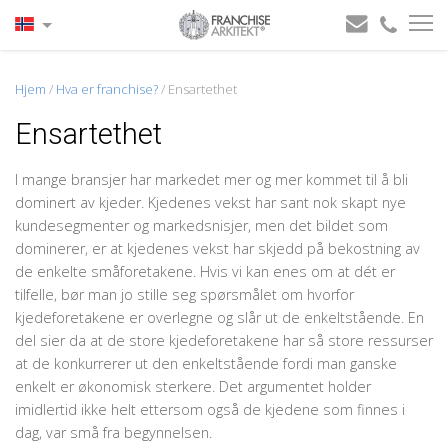
Hjem
/
Hva er franchise?
/
Ensartethet
Ensartethet
I mange bransjer har markedet mer og mer kommet til å bli
dominert av kjeder. Kjedenes vekst har sant nok skapt nye
kundesegmenter og markedsnisjer, men det bildet som
dominerer, er at kjedenes vekst har skjedd på bekostning av
de enkelte småforetakene. Hvis vi kan enes om at dét er
tilfelle, bør man jo stille seg spørsmålet om hvorfor
kjedeforetakene er overlegne og slår ut de enkeltstående. En
del sier da at de store kjedeforetakene har så store ressurser
at de konkurrerer ut den enkeltstående fordi man ganske
enkelt er økonomisk sterkere. Det argumentet holder
imidlertid ikke helt ettersom også de kjedene som finnes i
dag, var små fra begynnelsen.