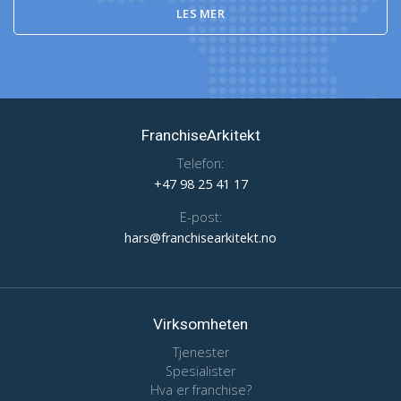
LES MER
FranchiseArkitekt
Telefon:
+47 98 25 41 17
E-post:
hars@franchisearkitekt.no
Virksomheten
Tjenester
Spesialister
Hva er franchise?