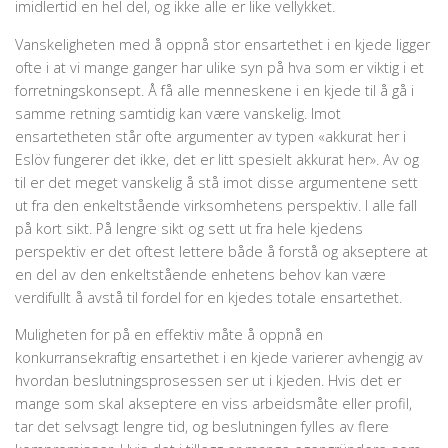
imidlertid en hel del, og ikke alle er like vellykket.
Vanskeligheten med å oppnå stor ensartethet i en kjede ligger
ofte i at vi mange ganger har ulike syn på hva som er viktig i et
forretningskonsept. Å få alle menneskene i en kjede til å gå i
samme retning samtidig kan være vanskelig. Imot
ensartetheten står ofte argumenter av typen «akkurat her i
Eslöv fungerer det ikke, det er litt spesielt akkurat her». Av og
til er det meget vanskelig å stå imot disse argumentene sett
ut fra den enkeltstående virksomhetens perspektiv. I alle fall
på kort sikt. På lengre sikt og sett ut fra hele kjedens
perspektiv er det oftest lettere både å forstå og akseptere at
en del av den enkeltstående enhetens behov kan være
verdifullt å avstå til fordel for en kjedes totale ensartethet.
Muligheten for på en effektiv måte å oppnå en
konkurransekraftig ensartethet i en kjede varierer avhengig av
hvordan beslutningsprosessen ser ut i kjeden. Hvis det er
mange som skal akseptere en viss arbeidsmåte eller profil,
tar det selvsagt lengre tid, og beslutningen fylles av flere