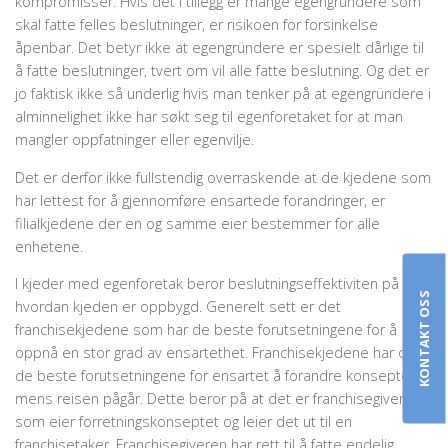
kompromisser. Hvis det i tillegg er mange egengründere som
skal fatte felles beslutninger, er risikoen for forsinkelse
åpenbar. Det betyr ikke at egengründere er spesielt dårlige til
å fatte beslutninger, tvert om vil alle fatte beslutning. Og det er
jo faktisk ikke så underlig hvis man tenker på at egengründere i
alminnelighet ikke har søkt seg til egenforetaket for at man
mangler oppfatninger eller egenvilje.
Det er derfor ikke fullstendig overraskende at de kjedene som
har lettest for å gjennomføre ensartede forandringer, er
filialkjedene der en og samme eier bestemmer for alle
enhetene.
I kjeder med egenforetak beror beslutningseffektiviten på
KONTAKT OSS
hvordan kjeden er oppbygd. Generelt sett er det
franchisekjedene som har de beste forutsetningene for å
oppnå en stor grad av ensartethet. Franchisekjedene har også
de beste forutsetningene for ensartet å forandre konseptet
mens reisen pågår. Dette beror på at det er franchisegiveren
som eier forretningskonseptet og leier det ut til en
franchisetaker. Franchisegiveren har rett til å fatte endelig