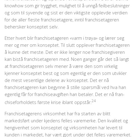
knowhow som gir trygghet, mulighet til å unngå feilbeslutninger
og som til syvende og sist er den viktigste opplevde verdien
for de aller fleste franchisetagere, inntil franchisetageren
behersker konseptet selv.
Etter hvert blir franchisetageren «varm i trøya» og lærer seg
mer og mer om konseptet. Til slutt opplever franchisetageren
å kunne det meste. Det er ikke lenger noe franchise­giveren
kan bistå franchisetageren med. Noen ganger går det så langt
at franchisetageren selv mener å være den som virkelig
kjenner konseptet best og som egentlig er den som utvikler
de mest vesentlige delene av konseptet. Det er nå
franchisetageren kan begynne å stille spørsmål ved hva han
egentlig får for franchiseavgiften han betaler. Det er nå fran­
24
chiseforholdets første krise iblant oppstår.
Franchisetagerens virksomhet har fra starten av blitt
markedsført under kjedens felles varemerke. Den kvalitet og
hengivenhet som konseptet og virksomheten har levert til
kunden i markedet, har vært gjort under det felles varemerket.