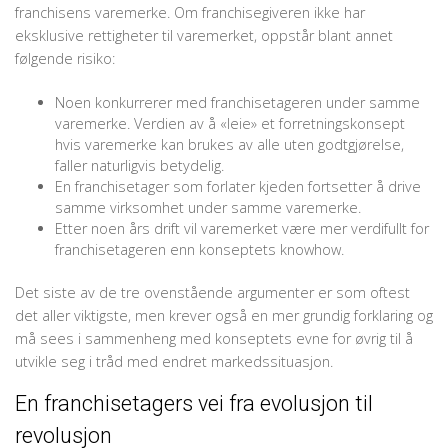
franchisens varemerke. Om franchisegiveren ikke har
eksklusive rettigheter til varemerket, oppstår blant annet
følgende risiko:
Noen konkurrerer med franchisetageren under samme
varemerke. Verdien av å «leie» et forretningskonsept
hvis varemerke kan brukes av alle uten godtgjørelse,
faller natur­ligvis betydelig.
En franchisetager som forlater kjeden fortsetter å drive
samme virksomhet under samme varemerke.
Etter noen års drift vil varemerket være mer verdifullt for
franchisetageren enn konseptets knowhow.
Det siste av de tre ovenstående argumenter er som oftest
det aller viktigste, men krever også en mer grundig forklaring og
må sees i sammenheng med konseptets evne for øvrig til å
utvikle seg i tråd med endret markedssituasjon.
En franchisetagers vei fra evolusjon til
revolusjon