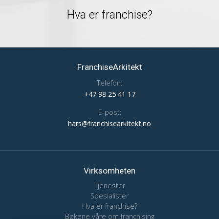
Hva er franchise?
FranchiseArkitekt
Telefon:
+47 98 25 41 17
E-post:
hars@franchisearkitekt.no
Virksomheten
Tjenester
Spesialister
Hva er franchise?
Bøkene våre om franchising