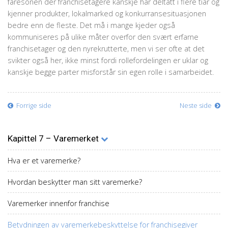
faresonen der franchisetagere kanskje har deltatt i flere tiår og
kjenner produkter, lokalmarked og konkurransesituasjonen
bedre enn de fleste. Det må i mange kjeder også
kommuniseres på ulike måter overfor den svært erfarne
franchisetager og den nyrekrutterte, men vi ser ofte at det
svikter også her, ikke minst fordi rollefordelingen er uklar og
kanskje begge parter misforstår sin egen rolle i samarbeidet.
Forrige side
Neste side
Kapittel 7 – Varemerket
Hva er et varemerke?
Hvordan beskytter man sitt varemerke?
Varemerker innenfor franchise
Betydningen av varemerkebeskyttelse for franchisegiver