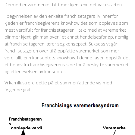
Dermed er varemerket blitt mer kjent enn det var i starten.
I begynnelsen av den enkelte franchisetagers liv innenfor
kjeden er franchisegiverens knowhow det som oppleves som
mest verdifullt for franchisetageren. I takt med at vare­merket
blir mer kjent, glir man over i et annet hendelsesforløp, nemlig
at franchise tageren lærer seg konseptet. Suksessivt går
franchisetageren over til å oppfatte varemerket som mer
verdifullt, enn konseptets knowhow. I denne fasen oppstår det
et behov fra franchise­giverens side for å beskytte varemerket
og etterlevelsen av konseptet.
Vi kan illustrere dette på et sammenfattende vis med
følgende graf: