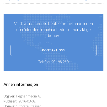
Vi tilbyr markedets beste kompetanse innen
områder der franchisebedrifter har viktige
behov
KONTAKT OSS
Telefon:
901 98 260
Annen informasjon
Utgiver:
Hegnar media AS
Publisert:
2016-03-02
Utgave:
1 (första utgåvan)