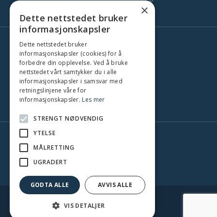
×
Kontakt
Dette nettstedet bruker
informasjonskapsler
Dette nettstedet bruker
Her finns vi
informasjonskapsler (cookies) for å
Stockholm
forbedre din opplevelse. Ved å bruke
Oslo
nettstedet vårt samtykker du i alle
informasjonskapsler i samsvar med
København
retningslinjene våre for
Gøteborg
informasjonskapsler.
Les mer
Malmö
STRENGT NØDVENDIG
YTELSE
MÅLRETTING
UGRADERT
'
GODTA ALLE
AVVIS ALLE
VIS DETALJER