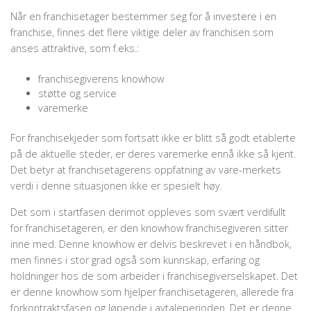
Når en franchisetager bestemmer seg for å investere i en
franchise, finnes det flere viktige deler av franchisen som
anses attraktive, som f.eks.:
franchisegiverens knowhow
støtte og service
varemerke
For franchisekjeder som fortsatt ikke er blitt så godt etablerte
på de aktuelle steder, er deres varemerke ennå ikke så kjent.
Det betyr at franchisetagerens oppfatning av vare-merkets
verdi i denne situasjonen ikke er spesielt høy.
Det som i startfasen derimot oppleves som svært verdifullt
for franchisetageren, er den knowhow franchisegiveren sitter
inne med. Denne knowhow er delvis beskrevet i en hånd­bok,
men finnes i stor grad også som kunnskap, erfaring og
holdninger hos de som arbeider i franchisegiverselskapet. Det
er denne knowhow som hjelper franchisetageren, allerede fra
forkontraktsfasen og løpende i avtaleperioden. Det er denne