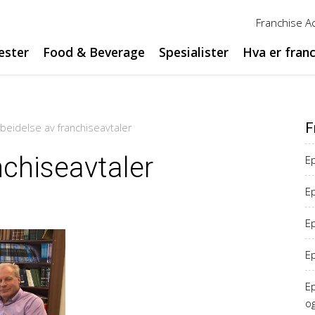
Franchise 
ester
Food & Beverage
Spesialister
Hva er fran
F
beidelse av franchiseavtaler
nchiseavtaler
Ep
Ep
E
E
Ep
o