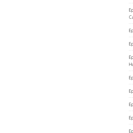
Ep
C
E
Ep
Ep
H
Ep
Ep
E
Ep
Ep