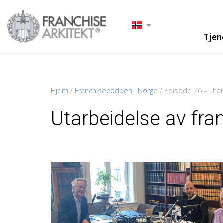
Tjen
Hjem
/
Franchisepodden i Norge
/
Episode 26 – Utar
Utarbeidelse av fra