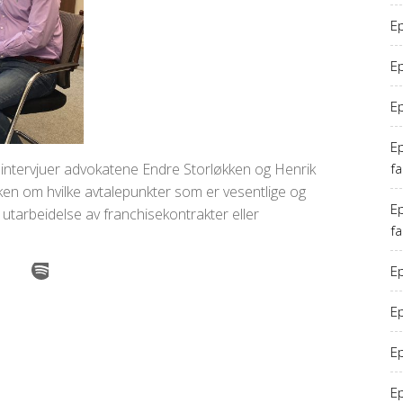
E
Ep
E
Ep
 intervjuer advokatene Endre Storløkken og Henrik
f
en om hvilke avtalepunkter som er vesentlige og
Ep
 utarbeidelse av franchisekontrakter eller
f
Ep
Ep
Ep
E