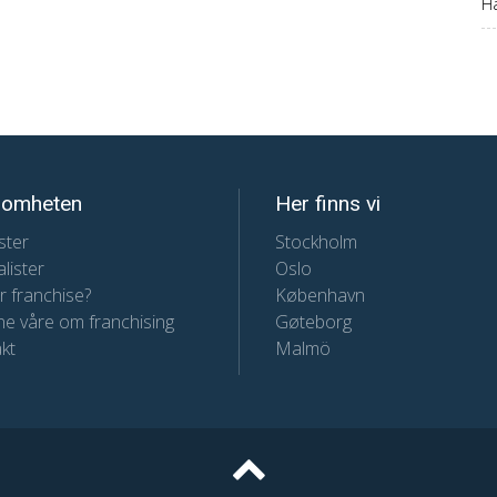
Ha
somheten
Her finns vi
ster
Stockholm
lister
Oslo
r franchise?
København
e våre om franchising
Gøteborg
kt
Malmö