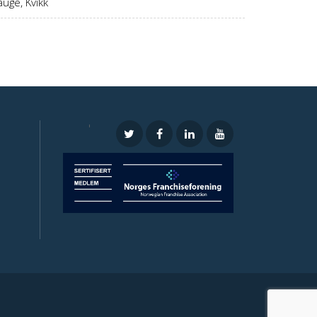
uge, Kvikk
'