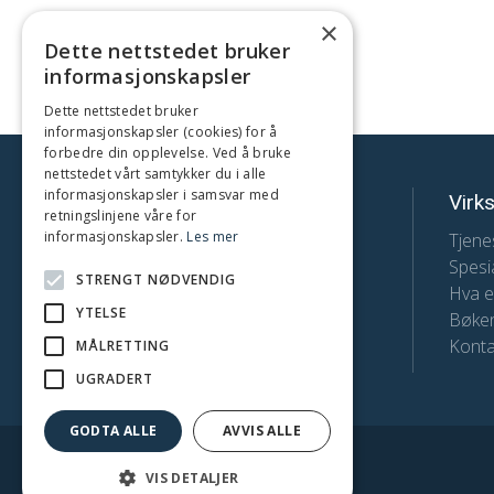
×
Dette nettstedet bruker
informasjonskapsler
Dette nettstedet bruker
informasjonskapsler (cookies) for å
forbedre din opplevelse. Ved å bruke
nettstedet vårt samtykker du i alle
informasjonskapsler i samsvar med
FranchiseArkitekt
Virk
retningslinjene våre for
informasjonskapsler.
Les mer
Telefon:
Tjene
Spesia
+47 98 25 41 17
STRENGT NØDVENDIG
Hva e
E-post:
YTELSE
Bøken
hars@franchisearkitekt.no
Konta
MÅLRETTING
UGRADERT
GODTA ALLE
AVVIS ALLE
VIS DETALJER