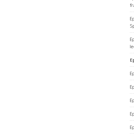
f
E
S
Ep
le
E
E
E
E
E
Ep