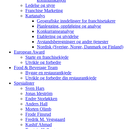
kommunikasjon
Ledelse og styre
Franchise Marketing
Kartanalys
Geografiske inndelinger for franchisetakere
Planlegging, oppfølging og analyse
Konkurranseanalyse
Etablering og utvidelse
Avstandsberegninger og andre tjenester
Nordisk (Sverige, Norge, Danmark og Finland)
European Award
Starte en franchisekjede
Utvikle og forbedre
Food & Beverage Team
Bygge en restaurantkjede
Utvikle og forbedre din restaurantkjede
Spesialister
Sven Hars
Jonas Ideström
Endre Storløkken
Anders Hall
Morten Olimb
Frode Finsrud
Fredrik M. Vegsgaard
Kashif Ahmad