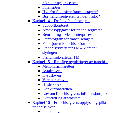
rekrutteringsprosessen
Finansiører
Hvorfor finansiere franchisetagere?
Bør franchisegiveren ta noen risiko?
Kapittel 14 – Drift av franchisekjede
Supportkontoret
Arbeidsoppgaver for franchisegiveren
Bemanning – «lean enterprise»
Startprogram for franchisetagere
Funksjonen Franchise Controller
FranchisekvartettenTM – kjernen i
styringen
FranchisekvartettenTM
Kapittel 15 – Rettslige reguleringer av franchise
Mellommannsretten
Avtaleloven
Kjøpsloven
Varemerkeloven
Husleieloven
Konkurranseretten
Lov om franchisegivers informasjonsplikt
Skatterett og arbeidsrett
Kapittel 16 – Franchisegivers opplysningsplikt –
franchiseloven
Innledning