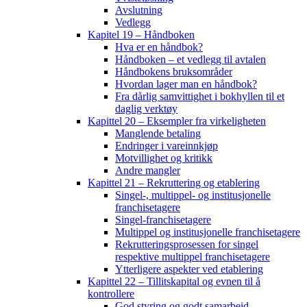
Avslutning
Vedlegg
Kapitel 19 – Håndboken
Hva er en håndbok?
Håndboken – et vedlegg til avtalen
Håndbokens bruksområder
Hvordan lager man en håndbok?
Fra dårlig samvittighet i bokhyllen til et
daglig verktøy
Kapittel 20 – Eksempler fra virkeligheten
Manglende betaling
Endringer i vareinnkjøp
Motvillighet og kritikk
Andre mangler
Kapittel 21 – Rekruttering og etablering
Singel-, multippel- og institusjonelle
franchisetagere
Singel-franchisetagere
Multippel og institusjonelle franchisetagere
Rekrutteringsprosessen for singel
respektive multippel franchisetagere
Ytterligere aspekter ved etablering
Kapittel 22 – Tillitskapital og evnen til å
kontrollere
God styring og godt samarbeid