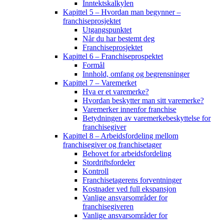
Inntektskalkylen
Kapittel 5 – Hvordan man begynner –
franchiseprosjektet
Utgangspunktet
Når du har bestemt deg
Franchiseprosjektet
Kapittel 6 – Franchiseprospektet
Formål
Innhold, omfang og begrensninger
Kapittel 7 – Varemerket
Hva er et varemerke?
Hvordan beskytter man sitt varemerke?
Varemerker innenfor franchise
Betydningen av varemerkebeskyttelse for
franchisegiver
Kapittel 8 – Arbeidsfordeling mellom
franchisegiver og franchisetager
Behovet for arbeidsfordeling
Stordriftsfordeler
Kontroll
Franchisetagerens forventninger
Kostnader ved full ekspansjon
Vanlige ansvarsområder for
franchisegiveren
Vanlige ansvarsområder for