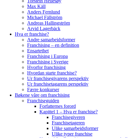
Torstein Hellesøy
Max Käll
Anders Fernlund
Michael Fällström
Andreas Hallingström
Arvid Lagerbäck
Hva er franchise?
Andre samarbeidsformer
Franchising – en definition
Ensartethet
Franchising i Europa
Franchising i Sverige
Hvorfor franchising
Hvordan starte franchise?
Ur franchisegivarens perspektiv
Ur franchisetagarens perspektiv
Færre konkurser
Bøkene våre om franchising
Franchiseguiden
Forfatternes forord
Kapittel 1 – Hva er franchise?
Franchisegiveren
Franchisetageren
Ulike samarbeidsformer
Ulike typer franchise