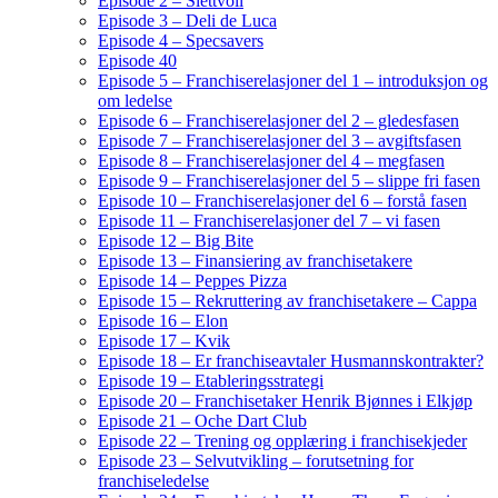
Episode 2 – Slettvoll
Episode 3 – Deli de Luca
Episode 4 – Specsavers
Episode 40
Episode 5 – Franchiserelasjoner del 1 – introduksjon og
om ledelse
Episode 6 – Franchiserelasjoner del 2 – gledesfasen
Episode 7 – Franchiserelasjoner del 3 – avgiftsfasen
Episode 8 – Franchiserelasjoner del 4 – megfasen
Episode 9 – Franchiserelasjoner del 5 – slippe fri fasen
Episode 10 – Franchiserelasjoner del 6 – forstå fasen
Episode 11 – Franchiserelasjoner del 7 – vi fasen
Episode 12 – Big Bite
Episode 13 – Finansiering av franchisetakere
Episode 14 – Peppes Pizza
Episode 15 – Rekruttering av franchisetakere – Cappa
Episode 16 – Elon
Episode 17 – Kvik
Episode 18 – Er franchiseavtaler Husmannskontrakter?
Episode 19 – Etableringsstrategi
Episode 20 – Franchisetaker Henrik Bjønnes i Elkjøp
Episode 21 – Oche Dart Club
Episode 22 – Trening og opplæring i franchisekjeder
Episode 23 – Selvutvikling – forutsetning for
franchiseledelse