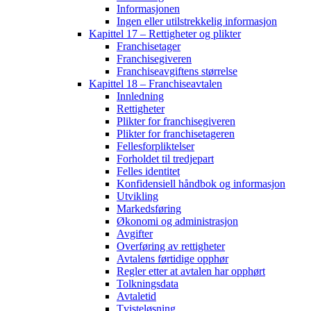
Informasjonen
Ingen eller utilstrekkelig informasjon
Kapittel 17 – Rettigheter og plikter
Franchisetager
Franchisegiveren
Franchiseavgiftens størrelse
Kapittel 18 – Franchiseavtalen
Innledning
Rettigheter
Plikter for franchisegiveren
Plikter for franchisetageren
Fellesforpliktelser
Forholdet til tredjepart
Felles identitet
Konfidensiell håndbok og informasjon
Utvikling
Markedsføring
Økonomi og administrasjon
Avgifter
Overføring av rettigheter
Avtalens førtidige opphør
Regler etter at avtalen har opphørt
Tolkningsdata
Avtaletid
Tvisteløsning