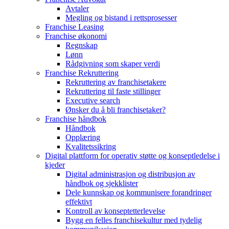
Avtaler
Megling og bistand i rettsprosesser
Franchise Leasing
Franchise økonomi
Regnskap
Lønn
Rådgivning som skaper verdi
Franchise Rekruttering
Rekruttering av franchisetakere
Rekruttering til faste stillinger
Executive search
Ønsker du å bli franchisetaker?
Franchise håndbok
Håndbok
Opplæring
Kvalitetssikring
Digital plattform for operativ støtte og konseptledelse i
kjeder
Digital administrasjon og distribusjon av
håndbok og sjekklister
Dele kunnskap og kommunisere forandringer
effektivt
Kontroll av konseptetterlevelse
Bygg en felles franchisekultur med tydelig