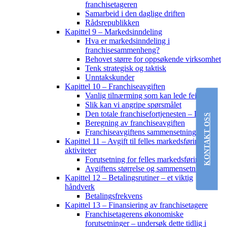
franchisetageren
Samarbeid i den daglige driften
Rådsrepublikken
Kapittel 9 – Markedsinndeling
Hva er markedsinndeling i
franchisesammenheng?
Behovet større for oppsøkende virksomhet
Tenk strategisk og taktisk
Unntakskunder
Kapittel 10 – Franchiseavgiften
Vanlig tilnærming som kan lede feil
Slik kan vi angripe spørsmålet
Den totale franchisefortjenesten – DTF
KONTAKT OSS
Beregning av franchiseavgiften
Franchiseavgiftens sammensetning
Kapittel 11 – Avgift til felles markedsføring og
aktiviteter
Forutsetning for felles markedsføring
Avgiftens størrelse og sammensetning
Kapittel 12 – Betalingsrutiner – et viktig
håndverk
Betalingsfrekvens
Kapittel 13 – Finansiering av franchisetagere
Franchisetagerens økonomiske
forutsetninger – undersøk dette tidlig i