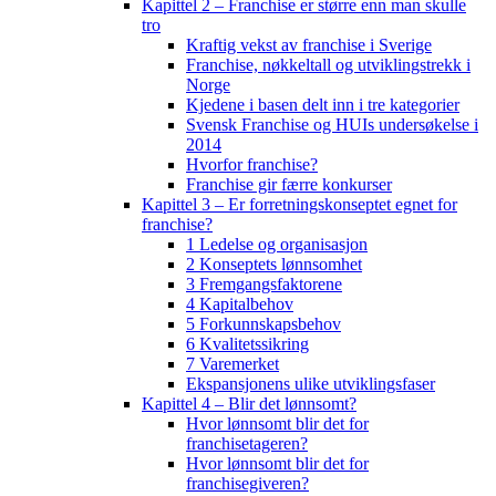
Kapittel 2 – Franchise er større enn man skulle
tro
Kraftig vekst av franchise i Sverige
Franchise, nøkkeltall og utviklingstrekk i
Norge
Kjedene i basen delt inn i tre kategorier
Svensk Franchise og HUIs undersøkelse i
2014
Hvorfor franchise?
Franchise gir færre konkurser
Kapittel 3 – Er forretningskonseptet egnet for
franchise?
1 Ledelse og organisasjon
2 Konseptets lønnsomhet
3 Fremgangsfaktorene
4 Kapitalbehov
5 Forkunnskapsbehov
6 Kvalitetssikring
7 Varemerket
Ekspansjonens ulike utviklingsfaser
Kapittel 4 – Blir det lønnsomt?
Hvor lønnsomt blir det for
franchisetageren?
Hvor lønnsomt blir det for
franchisegiveren?