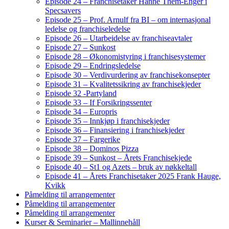
Episode 24 – Franchisetaker Hanne Them-Enger i
Specsavers
Episode 25 – Prof. Arnulf fra BI – om internasjonal
ledelse og franchiseledelse
Episode 26 – Utarbeidelse av franchiseavtaler
Episode 27 – Sunkost
Episode 28 – Økonomistyring i franchisesystemer
Episode 29 – Endringsledelse
Episode 30 – Verdivurdering av franchisekonsepter
Episode 31 – Kvalitetssikring av franchisekjeder
Episode 32 -Partyland
Episode 33 – If Forsikringssenter
Episode 34 – Europris
Episode 35 – Innkjøp i franchisekjeder
Episode 36 – Finansiering i franchisekjeder
Episode 37 – Fargerike
Episode 38 – Dominos Pizza
Episode 39 – Sunkost – Årets Franchisekjede
Episode 40 – St1 og Azets – bruk av nøkkeltall
Episode 41 – Årets Franchisetaker 2025 Frank Hauge,
Kvikk
Påmelding til arrangementer
Påmelding til arrangementer
Påmelding til arrangementer
Kurser & Seminarier – Mallinnehåll