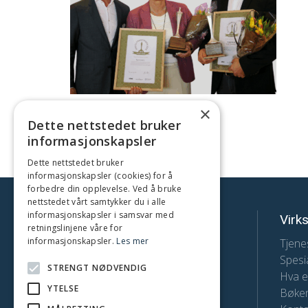
×
Publisert 14. januar 2026
Dette nettstedet bruker
informasjonskapsler
Dette nettstedet bruker
informasjonskapsler (cookies) for å
forbedre din opplevelse. Ved å bruke
nettstedet vårt samtykker du i alle
informasjonskapsler i samsvar med
FranchiseArkitekt
Virk
retningslinjene våre for
informasjonskapsler.
Les mer
Telefon:
Tjene
Spesia
+47 98 25 41 17
STRENGT NØDVENDIG
Hva e
E-post:
YTELSE
Bøken
hars@franchisearkitekt.no