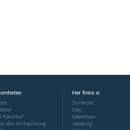
somheten
Her finns vi
ster
Stockholm
lister
Oslo
r franchise?
København
e våre om franchising
Gøteborg