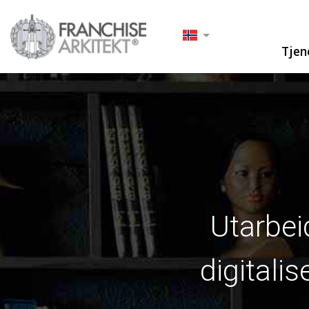
Tjen
Utarbei
digitali