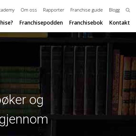
Academy
Om oss
Rapporter
Franchise guide
Blogg
chise?
Franchisepodden
Franchisebok
Kontakt
bøker og
n gjennom