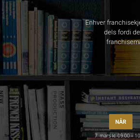
Enhver franchisekj
dels fordi de
franchiseman
NÅR
7. mars kl. 09.00 – 1