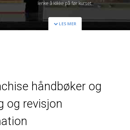
lenke å klikke på før kurset.
LES MER
anchise håndbøker og
ng og revisjon
ation