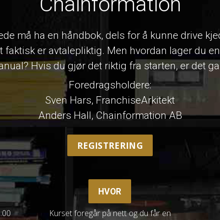
Chainformation
ede må ha en håndbok, dels for å kunne drive kje
t faktisk er avtalepliktig. Men hvordan lager du e
ual? Hvis du gjør det riktig fra starten, er det g
Foredragsholdere:
Sven Hars, FranchiseArkitekt
Anders Hall, Chainformation AB
REGISTRERING
HVOR
0:00
Kurset foregår på nett og du får en