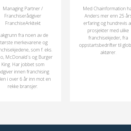
Managing Partner /
Med Chainformation h
Franchiserådgiver
Anders mer enn 25 år
FranchiseArkitekt
erfaring og hundrevis 
prosjekter med ulike
akgrunn fra noen av de
franchisekjeder, fra
største merkevarene og
oppstartsbedrifter til glo
nchisekjedene, som f. eks.
aktører.
o, McDonald´s og Burger
King. Har jobbet som
ådgiver innen franchising
den i over 6 år inn mot en
rekke bransjer.