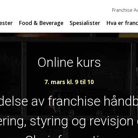
Franchise 
ester
Food & Beverage
Spesialister
Hva er fran
Online kurs
7. mars kl. 9 til 10
delse av franchise hånd
sering, styring og revisjo