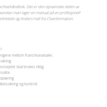
anchisehåndbok. Det er den dynamiske delen av
 hvordan man lager en manual på en profesjonell
Arkitekt og Anders Hall fra Chainformation.
?
ngene mellom franchiseavtaler,
sikring.
konseptet skal brukes riktig.
nsatte.
pplæring
etssikring og kontroll.