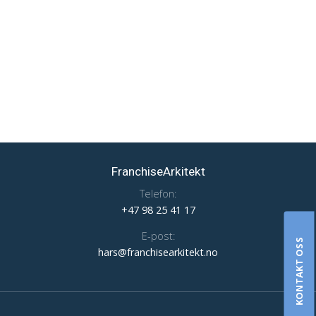
FranchiseArkitekt
Telefon:
+47 98 25 41 17
E-post:
KONTAKT OSS
hars@franchisearkitekt.no