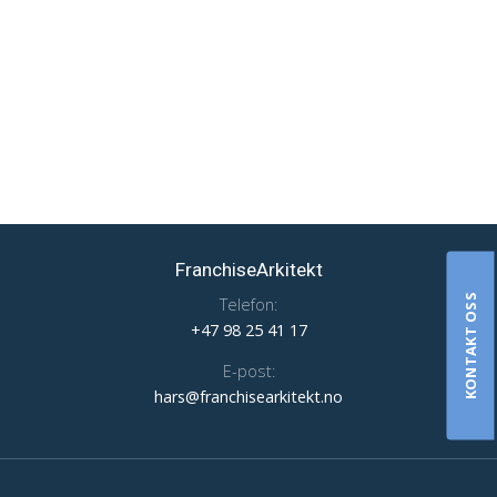
FranchiseArkitekt
KONTAKT OSS
Telefon:
+47 98 25 41 17
E-post:
hars@franchisearkitekt.no