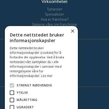
Virksomheten
Tjenester
Spesialister
Hva er franchise?
Bøkene våre om franchising
×
Kontakt
Dette nettstedet bruker
informasjonskapsler
Dette nettstedet bruker
Her finns vi
informasjonskapsler (cookies) for å
Stockholm
forbedre din opplevelse. Ved å bruke
Oslo
nettstedet vårt samtykker du i alle
informasjonskapsler i samsvar med
København
retningslinjene våre for
Gøteborg
informasjonskapsler.
Les mer
Malmö
STRENGT NØDVENDIG
YTELSE
MÅLRETTING
UGRADERT
'